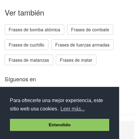
Ver también
Frases de bomba atómica
Frases de combate
Frases de cuchillo
Frases de fuerzas armadas
Frases de matanzas
Frases de matar
Síguenos en
Facebook
Twitter
Instagram
Para ofrecerle una mejor experiencia, este
sitio web usa cookies.
Leer más...
Entendido
Ayuda
Aviso legal
Política de cookies
Política de privacidad