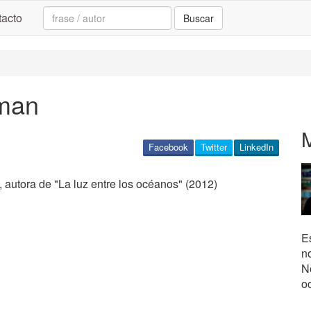
Search:
acto
Buscar
dman
Facebook
Twitter
LinkedIn
, autora de "La luz entre los océanos" (2012)
Es
n
No
o