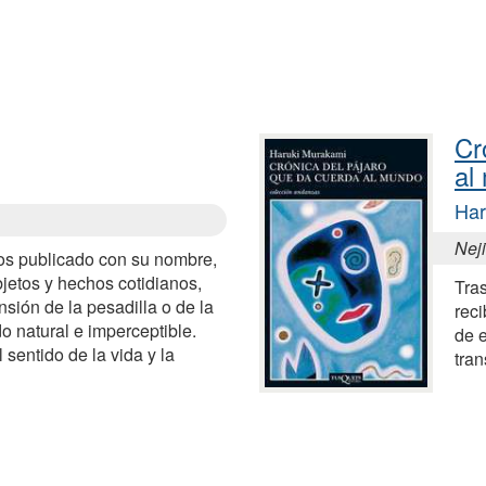
Cr
al
Har
Neji
tos publicado con su nombre,
jetos y hechos cotidianos,
Tra
sión de la pesadilla o de la
reci
o natural e imperceptible.
de 
 sentido de la vida y la
tra