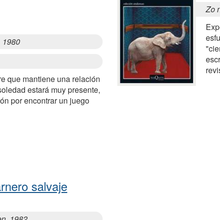
Zo 
Exp
esf
, 1980
"cie
escr
revi
e que mantiene una relación
soledad estará muy presente,
ón por encontrar un juego
rnero salvaje
en, 1982