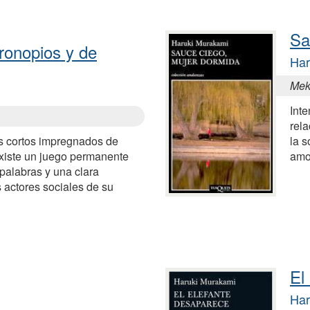
Sa
ronopios y de
Har
Mek
Inte
rela
s cortos impregnados de
la s
xiste un juego permanente
amo
 palabras y una clara
 actores sociales de su
El
Har