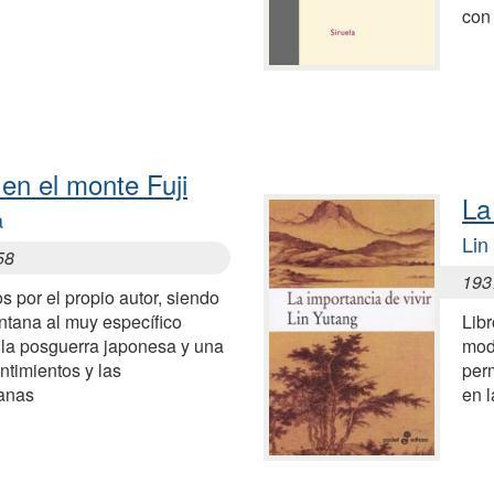
con
en el monte Fuji
La
a
Lin
58
193
 por el propio autor, siendo
ntana al muy específico
Libr
la posguerra japonesa y una
mode
entimientos y las
perm
anas
en l