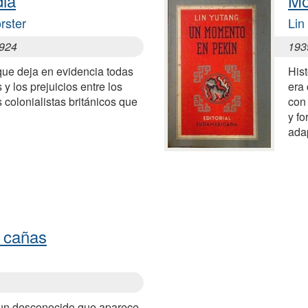
dia
Mo
rster
Lin
1924
193
 que deja en evidencia todas
Hist
 y los prejuicios entre los
era
s colonialistas británicos que
con 
y fo
adap
e cañas
 un desconocido que aparece