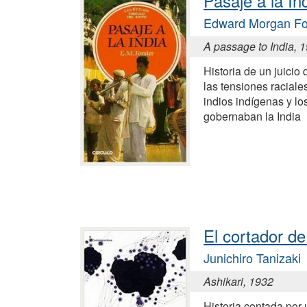
Pasaje a la In
Edward Morgan Fo
A passage to India, 
Historia de un juicio
las tensiones raciales
indios indígenas y lo
gobernaban la India
El cortador d
Junichiro Tanizaki
Ashikari, 1932
Historia contada por