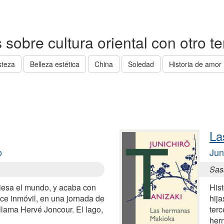
as sobre cultura oriental con otro 
steza
Belleza estética
China
Soledad
Historia de amor
La
o
Jun
Sas
iesa el mundo, y acaba con
Hist
e inmóvil, en una jornada de
hija
llama Hervé Joncour. El lago,
terc
her