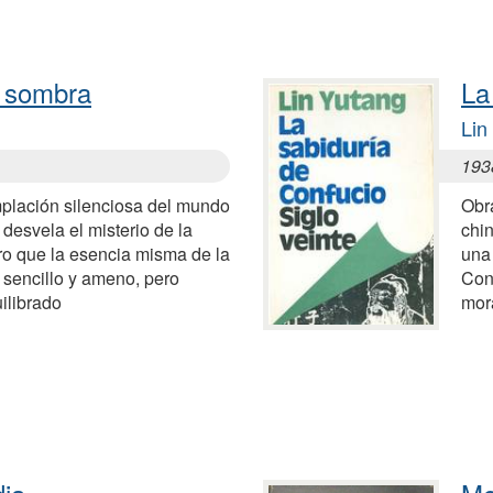
a sombra
La
Lin
193
mplación silenciosa del mundo
Obra
 desvela el misterio de la
chin
ro que la esencia misma de la
una
o sencillo y ameno, pero
Conf
ilibrado
mora