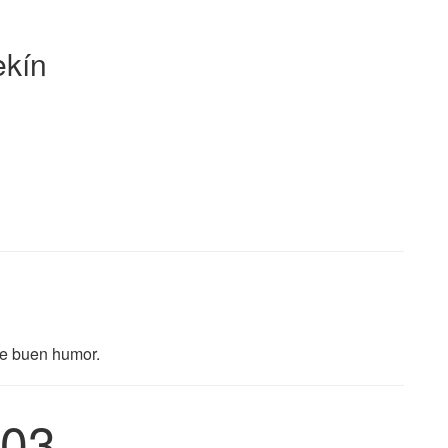
ekín
 de buen humor.
03.