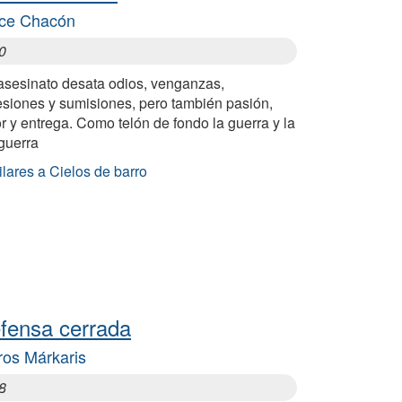
ce Chacón
0
asesinato desata odios, venganzas,
esiones y sumisiones, pero también pasión,
 y entrega. Como telón de fondo la guerra y la
guerra
lares a Cielos de barro
fensa cerrada
ros Márkaris
8