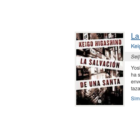
La
Kei
Sei
Yos
ha 
env
taz
Sim