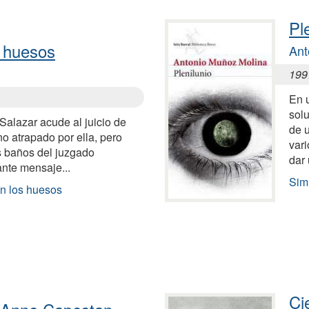
Pl
 huesos
Ant
199
En u
sol
Salazar acude al juicio de
de 
o atrapado por ella, pero
var
os baños del juzgado
dar
ante mensaje...
Simi
n los huesos
Ci