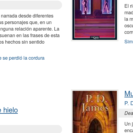
El 
mad
 narrada desde diferentes
la m
sus personajes que, en un
osc
ninguna relación aparente. La
cor
esuenan en las frases de esta
Sim
los hechos sin sentido
e se perdió la cordura
Mu
P. 
 hielo
Deat
Un 
enc