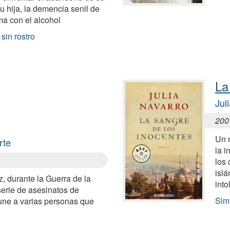
u hija, la demencia senil de
ma con el alcohol
sin rostro
La
Jul
200
Un m
rte
la i
los 
islá
, durante la Guerra de la
into
erie de asesinatos de
Simi
ne a varias personas que