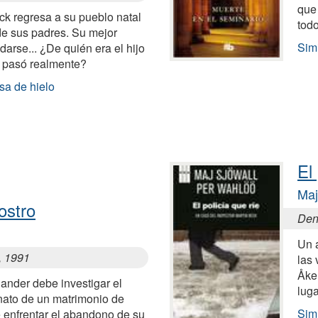
que
lck regresa a su pueblo natal
tod
de sus padres. Su mejor
Simi
arse... ¿De quién era el hijo
 pasó realmente?
sa de hielo
El
Maj
ostro
Den
Un 
, 1991
las 
Åke
lander debe investigar el
lug
inato de un matrimonio de
Simi
 enfrentar el abandono de su