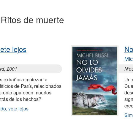
a Ritos de muerte
ete lejos
No
Mic
ard, 2001
N'ou
os extraños empiezan a
Un 
ificios de París, relacionados
Cuan
 pronto aparecen muertos.
des
trás de los hechos?
sign
cre
do, vete lejos
Simi