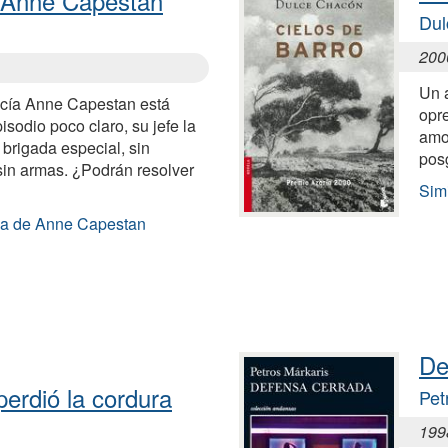
e Anne Capestan
Dul
200
Un 
licía Anne Capestan está
opr
sodio poco claro, su jefe la
amor
 brigada especial, sin
pos
sin armas. ¿Podrán resolver
Simi
ada de Anne Capestan
De
perdió la cordura
Pet
199