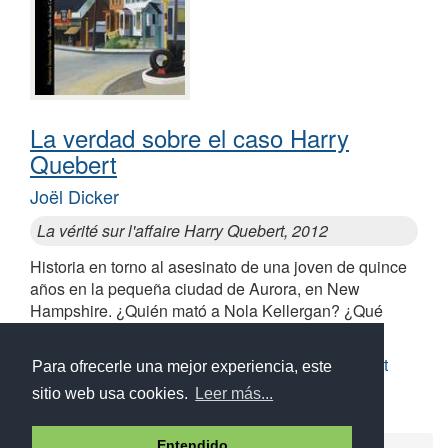
La verdad sobre el caso Harry
Quebert
Joël Dicker
La vérité sur l'affaire Harry Quebert, 2012
Historia en torno al asesinato de una joven de quince
años en la pequeña ciudad de Aurora, en New
Hampshire. ¿Quién mató a Nola Kellergan? ¿Qué
relación tuvo ésta con Harry Quebert?
Similares a La verdad sobre el caso Harry Quebert
Para ofrecerle una mejor experiencia, este
sitio web usa cookies.
Leer más...
Entendido