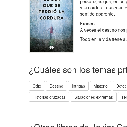
personajes que, en un p
y la cordura resuenan e
sentido aparente.
Frases
A veces el destino nos
Todo en la vida tiene s
¿Cuáles son los temas pr
Odio
Destino
Intrigas
Misterio
Detec
Historias cruzadas
Situaciones extremas
Te
¿Otros libros de Javier Ca