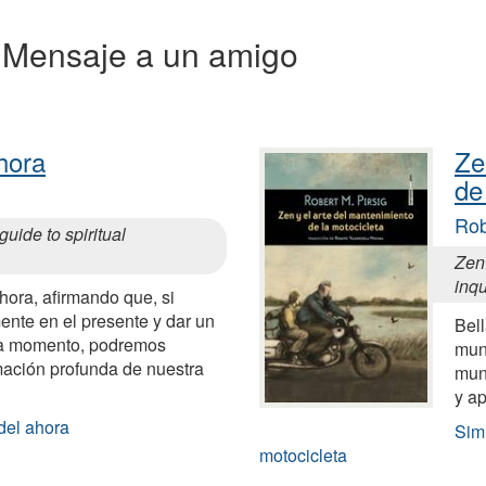
 a Mensaje a un amigo
hora
Ze
de
Rob
uide to spiritual
Zen
inqu
hora, afirmando que, si
ente en el presente y dar un
Bell
da momento, podremos
mund
rmación profunda de nuestra
mund
y ap
del ahora
Simi
motocicleta