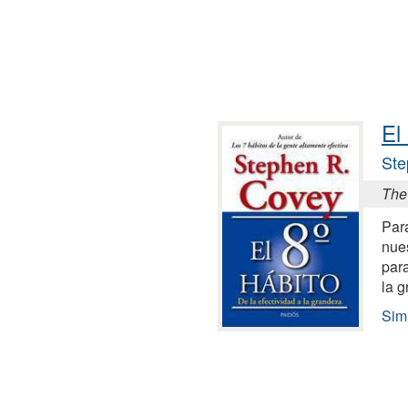
El
Ste
The 
Para
nues
para
la 
Simi