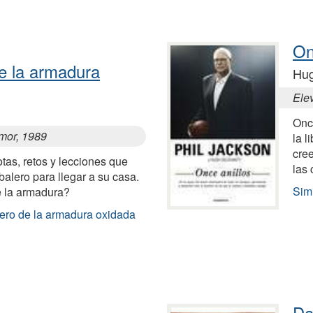
On
de la armadura
Hug
Elev
Onc
rmor, 1989
la l
cree
tas, retos y lecciones que
las
balero para llegar a su casa.
Simi
e la armadura?
lero de la armadura oxidada
Da