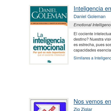
Inteligencia e
Daniel Goleman
Emotional Intelligen
El cociente intelectu
destino? Nuestra vis
es estrecha, pues so
capacidades esencial
Similares a Inteligen
Nos vemos en
Zig Ziglar