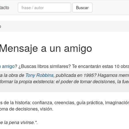
Search:
acto
Buscar
o
a Mensaje a un amigo
n amigo
? ¿Buscas libros similares? Te encantarán estas 10 obr
a la obra de
Tony Robbins
, publicada en 1995? Hagamos memor
formar la propia existencia: el poder de tomar decisiones, la fu
s de la historia: confianza, creencias, guía práctica, imaginació
oma de decisiones, visión.
 la pena vivirse.".