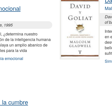
mocional
Mal
Davi
of b
ce, 1995
Inte
al, ¿determina nuestro
en 
ión de la inteligencia humana
des
slaya un amplio abanico de
bell
es para la vida
sufr
cia emocional
Simi
 la cumbre