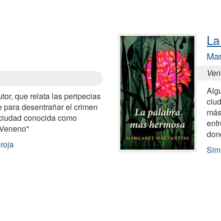
La
Mar
Ven
Algu
tor, que relata las peripecias
ciu
e para desentrañar el crimen
más
 ciudad conocida como
enf
-Veneno"
don
roja
Sim