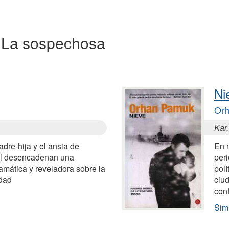
 a La sospechosa
Ni
Or
Kar
adre-hija y el ansia de
En 
al desencadenan una
peri
amática y reveladora sobre la
polí
idad
ciud
conf
Sim