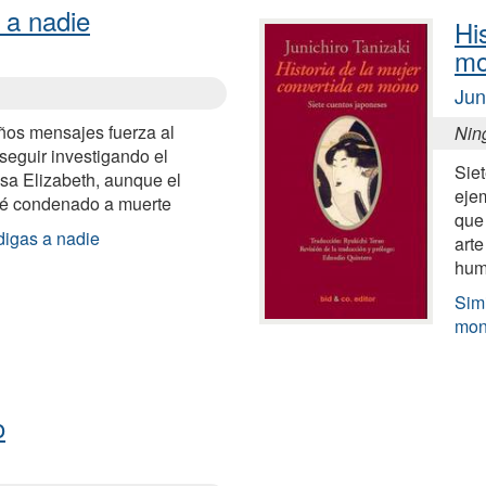
 a nadie
Hi
m
Jun
años mensajes fuerza al
Nin
seguir investigando el
Sie
sa Elizabeth, aunque el
ejem
té condenado a muerte
que
digas a nadie
arte
hum
Simi
mo
o