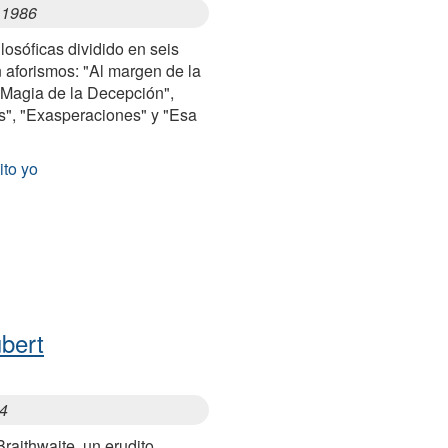
 1986
ilosóficas dividido en seis
 aforismos: "Al margen de la
 "Magia de la Decepción",
es", "Exasperaciones" y "Esa
"
ito yo
ubert
84
Braithwaite, un erudito