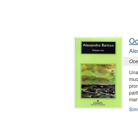
Oc
Ale
Oce
Una
muc
pro
part
mar
Sim