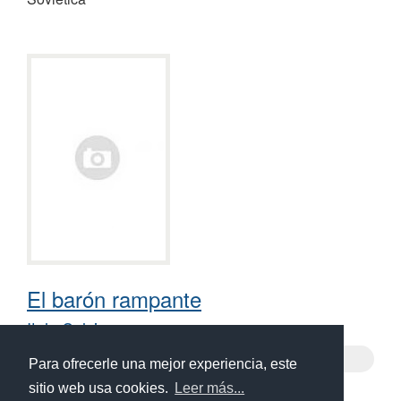
El barón rampante
Italo Calvino
Il barone rampante, 1957
Para ofrecerle una mejor experiencia, este
sitio web usa cookies.
Leer más...