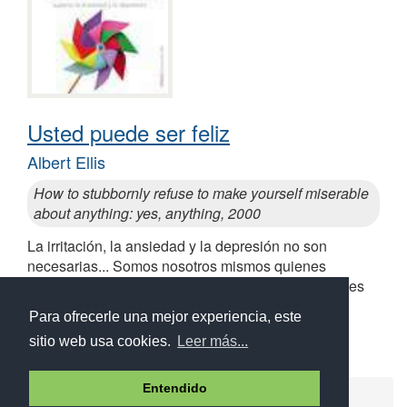
Usted puede ser feliz
Albert Ellis
How to stubbornly refuse to make yourself miserable
about anything: yes, anything, 2000
La irritación, la ansiedad y la depresión no son
necesarias... Somos nosotros mismos quienes
creamos nuestros propios sentimientos y reacciones
Similares a Usted puede ser feliz
Para ofrecerle una mejor experiencia, este
sitio web usa cookies.
Leer más...
Entendido
Ayuda
Aviso legal
Política de cookies