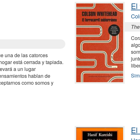
El
Col
The
Cor
alg
som
e una de las catorces
junt
hogar está cerrada y tapiada.
libe
evará a un lugar
Simi
 pensamientos hablan de
aceptarnos como somos y
El
Han