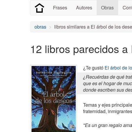
Frases
Autores
Obras
Cont
obras
libros similares a El árbol de los des
12 libros parecidos a
¿Te gustó
El árbol de 
¿Recuérdas de qué trat
que es el hogar de much
donde escriben sus des
Temas y ejes principal
fraternidad, inmigrante
"Es un gran regalo amar