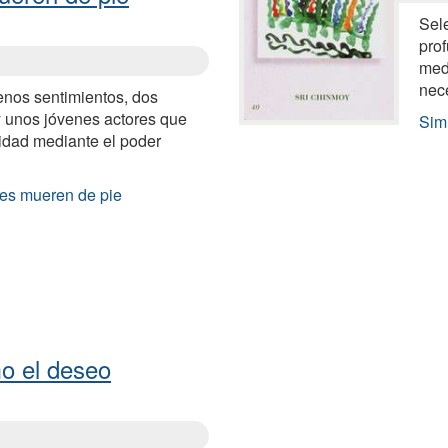
Sel
pro
medi
nec
enos sentimientos, dos
 unos jóvenes actores que
Simi
cidad mediante el poder
les mueren de pie
o el deseo