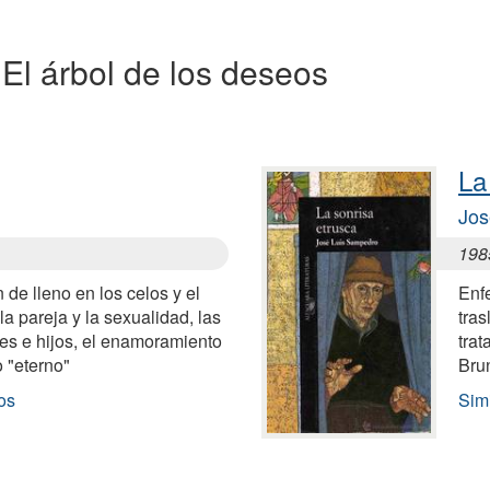
a El árbol de los deseos
La
Jos
198
de lleno en los celos y el
Enf
 la pareja y la sexualidad, las
tras
res e hijos, el enamoramiento
tra
o "eterno"
Brun
os
Simi