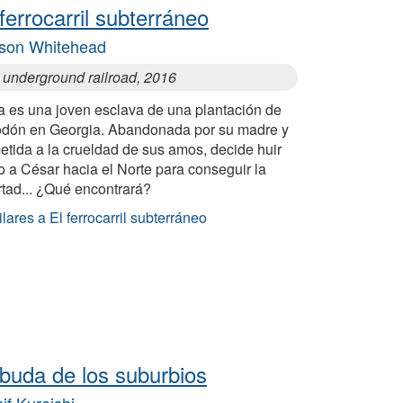
 ferrocarril subterráneo
son Whitehead
 underground railroad, 2016
a es una joven esclava de una plantación de
odón en Georgia. Abandonada por su madre y
etida a la crueldad de sus amos, decide huir
o a César hacia el Norte para conseguir la
rtad... ¿Qué encontrará?
lares a El ferrocarril subterráneo
 buda de los suburbios
if Kureishi