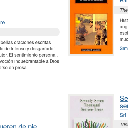
The
Hist
re
angl
espi
muc
bellas oraciones escritas
Simi
o de intenso y desgarrador
utor. El sentimiento personal,
devoción inquebrantable a Dios
erso en prosa
Se
se
Sri
ueren de pie
199