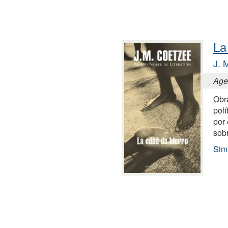
La
J. 
Age 
Obra
polí
por 
sobr
Simi