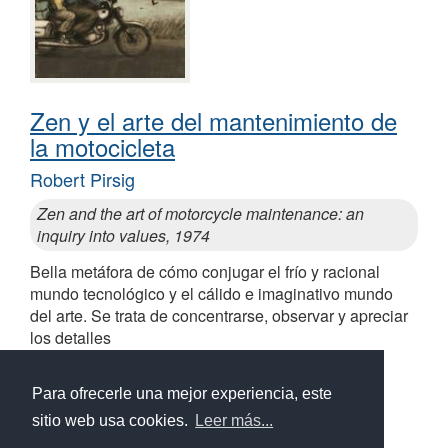
Zen y el arte del mantenimiento de
la motocicleta
Robert Pirsig
Zen and the art of motorcycle maintenance: an
inquiry into values, 1974
Bella metáfora de cómo conjugar el frío y racional
mundo tecnológico y el cálido e imaginativo mundo
del arte. Se trata de concentrarse, observar y apreciar
los detalles
Similares a Zen y el arte del mantenimiento de la
motocicleta
Para ofrecerle una mejor experiencia, este
sitio web usa cookies.
Leer más...