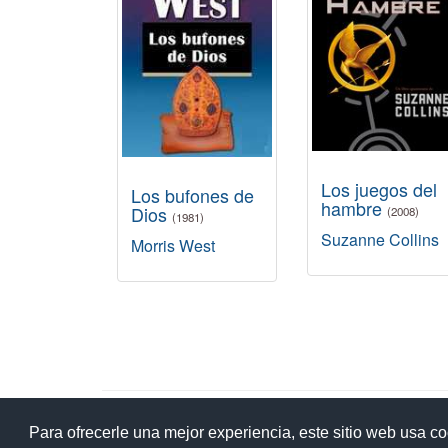
Los juegos del
Los bufones de
hambre
Dios
(2008)
(1981)
Suzanne Collins
Morris West
Ay
Para ofrecerle una mejor experiencia, este sitio web usa c