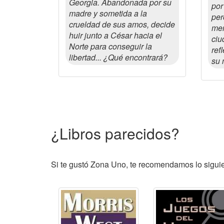
Georgia. Abandonada por su
por
madre y sometida a la
per
crueldad de sus amos, decide
mem
huir junto a César hacia el
ciu
Norte para conseguir la
ref
libertad... ¿Qué encontrará?
su 
¿Libros parecidos?
Si te gustó Zona Uno, te recomendamos lo siguien