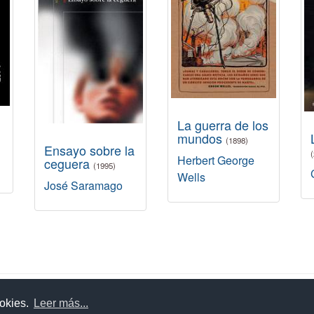
La guerra de los
mundos
(1898)
Ensayo sobre la
Herbert George
ceguera
(1995)
Wells
José Saramago
uda
Aviso legal
Política de cookies
Política de privac
ookies.
Leer más...