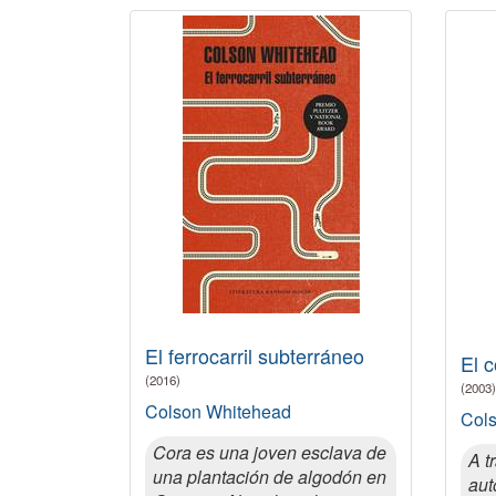
El ferrocarril subterráneo
El 
(2016)
(2003)
Colson Whitehead
Col
Cora es una joven esclava de
A t
una plantación de algodón en
aut