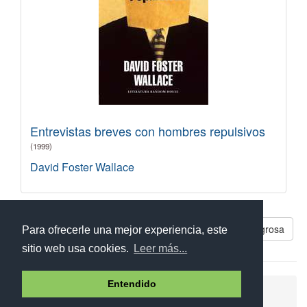
Entrevistas breves con hombres repulsivos
(1999)
David Foster Wallace
Libros parecidos a Una afición peligrosa
Para ofrecerle una mejor experiencia, este
sitio web usa cookies.
Leer más...
Entendido
Ayuda
Aviso legal
Política de cookies
Política de privacidad