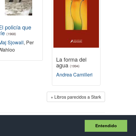
El policía que
ríe
(1968)
Maj Sjowall
, Per
Wahloo
La forma del
agua
(1994)
Andrea Camilleri
Libros parecidos a Stark
idad
Entendido