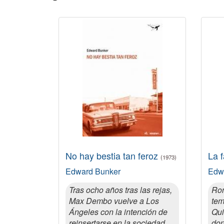
No hay bestia tan feroz
La 
(1973)
Edward Bunker
Edw
Tras ocho años tras las rejas,
Ron
Max Dembo vuelve a Los
tem
Ángeles con la intención de
Qui
reinsertarse en la sociedad,
don