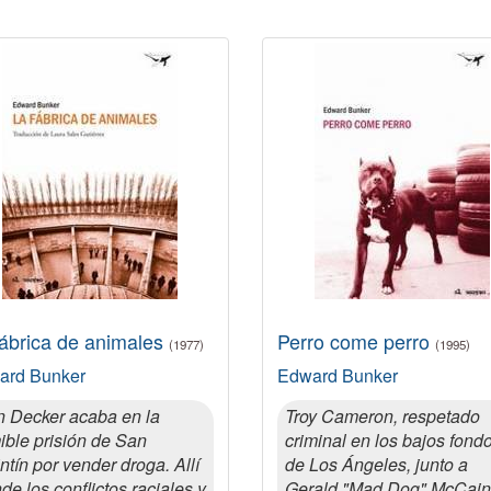
fábrica de animales
Perro come perro
(1977)
(1995)
ard Bunker
Edward Bunker
 Decker acaba en la
Troy Cameron, respetado
ible prisión de San
criminal en los bajos fond
ntín por vender droga. Allí
de Los Ángeles, junto a
de los conflictos raciales y
Gerald "Mad Dog" McCain