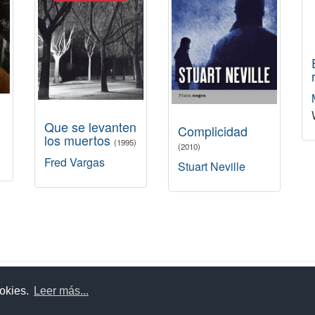
Que se levanten
Complicidad
los muertos
(1995)
(2010)
Fred Vargas
Stuart Neville
uda
Aviso legal
Política de cookies
Política de privac
ookies.
Leer más...