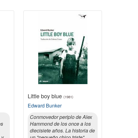
Little boy blue
(1981)
Edward Bunker
Conmovedor periplo de Alex
os
Hammond de los once a los
diecisiete años. La historia de
 y
un "pequeño chico triste",