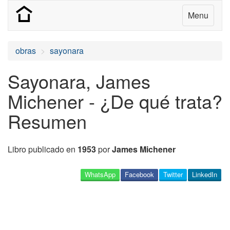
Menu
obras
sayonara
Sayonara, James
Michener - ¿De qué trata?
Resumen
Libro publicado en
1953
por
James Michener
WhatsApp
Facebook
Twitter
LinkedIn