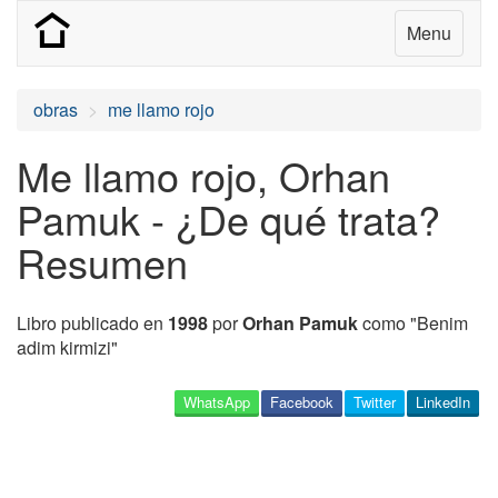
Menu
obras
me llamo rojo
Me llamo rojo, Orhan
Pamuk - ¿De qué trata?
Resumen
Libro publicado en
1998
por
Orhan Pamuk
como "Benim
adim kirmizi"
WhatsApp
Facebook
Twitter
LinkedIn