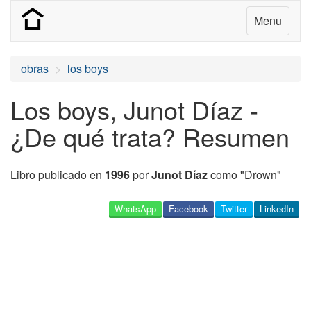
Menu
obras
los boys
Los boys, Junot Díaz -
¿De qué trata? Resumen
Libro publicado en
1996
por
Junot Díaz
como "Drown"
WhatsApp
Facebook
Twitter
LinkedIn