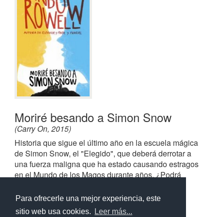
Moriré besando a Simon Snow
(Carry On, 2015)
Historia que sigue el último año en la escuela mágica
de Simon Snow, el "Elegido", que deberá derrotar a
una fuerza maligna que ha estado causando estragos
en el Mundo de los Magos durante años. ¿Podrá
salvar el mágico mundo de los magos?
Para ofrecerle una mejor experiencia, este
sitio web usa cookies.
Leer más...