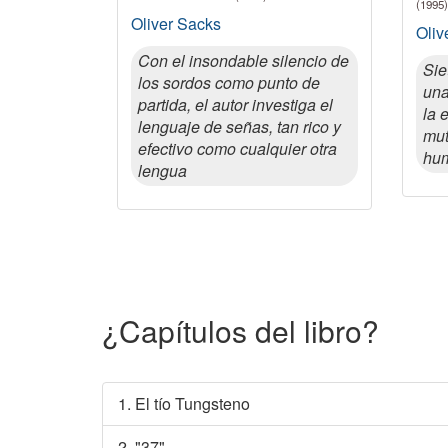
(1995)
Oliver Sacks
Oliv
Con el insondable silencio de
Sie
los sordos como punto de
una
partida, el autor investiga el
la 
lenguaje de señas, tan rico y
mut
efectivo como cualquier otra
hu
lengua
¿Capítulos del libro?
1. El tío Tungsteno
2. "37"