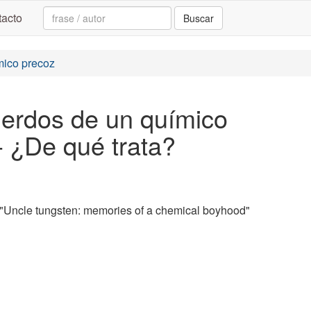
Search:
acto
Buscar
ímico precoz
uerdos de un químico
- ¿De qué trata?
Uncle tungsten: memories of a chemical boyhood"