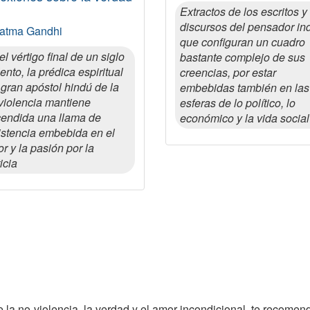
Extractos de los escritos y
discursos del pensador in
atma Gandhi
que configuran un cuadro
el vértigo final de un siglo
bastante complejo de sus
lento, la prédica espiritual
creencias, por estar
 gran apóstol hindú de la
embebidas también en las
violencia mantiene
esferas de lo político, lo
endida una llama de
económico y la vida social
istencia embebida en el
r y la pasión por la
icia
 la no-violencia, la verdad y el amor incondicional, te recomen