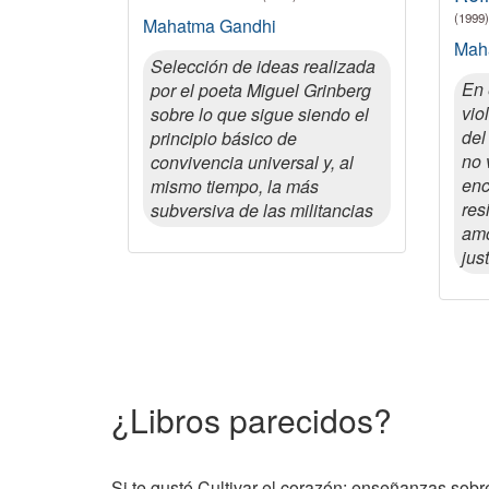
(1999)
Mahatma Gandhi
Mah
Selección de ideas realizada
En 
por el poeta Miguel Grinberg
vio
sobre lo que sigue siendo el
del
principio básico de
no 
convivencia universal y, al
enc
mismo tiempo, la más
res
subversiva de las militancias
amo
just
¿Libros parecidos?
Si te gustó Cultivar el corazón: enseñanzas sobre