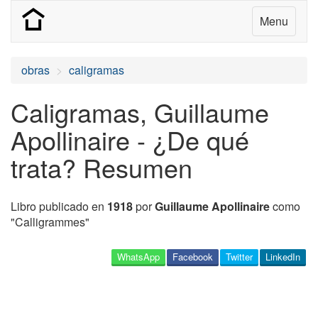
Menu
obras
caligramas
Caligramas, Guillaume
Apollinaire - ¿De qué
trata? Resumen
Libro publicado en
1918
por
Guillaume Apollinaire
como
"Calligrammes"
WhatsApp
Facebook
Twitter
LinkedIn