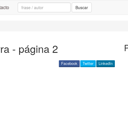
Search:
acto
Buscar
ra - página 2
P
Facebook
Twitter
LinkedIn