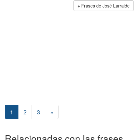
Frases de José Larralde
1
2
3
»
Relacionadas con las frases