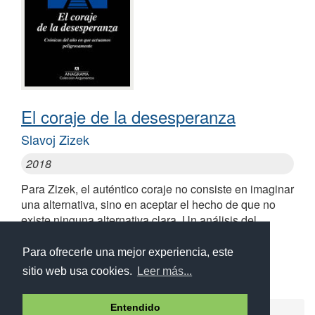
El coraje de la desesperanza
Slavoj Zizek
2018
Para Zizek, el auténtico coraje no consiste en imaginar
una alternativa, sino en aceptar el hecho de que no
existe ninguna alternativa clara. Un análisis del
momento social y político en el contexto de la
presidencia de Trump
Para ofrecerle una mejor experiencia, este
sitio web usa cookies.
Leer más...
Entendido
Ayuda
Aviso legal
Política de cookies