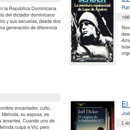
Ra
n la República Dominicana
ato del dictador dominicano
196
illo y sus secuelas, desde dos
una generación de diferencia
Nove
desc
Ama
búsq
org
El
hombre encantador, culto,
Joë
 Melinda, su esposa, es
s amantes. Cuando uno de
L é
elinda culpa a Vic, pero