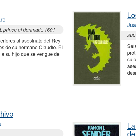
Lo
are
Jua
t, prince of denmark, 1601
200
eriores al asesinato del Rey
Seis
s de su hermano Claudio. El
prot
e a su hijo que se vengue de
su c
ases
des
Chivo
a
La
de