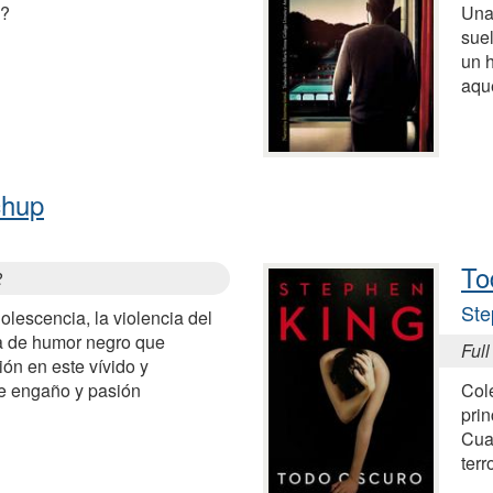
e?
Una
suel
un h
aqu
chup
To
2
Ste
olescencia, la violencia del
a de humor negro que
Full
ión en este vívido y
de engaño y pasión
Col
prin
Cuat
terr