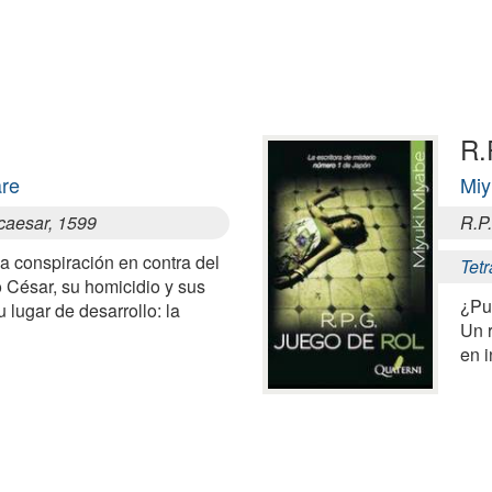
R.
are
Miy
 caesar, 1599
R.P
a conspiración en contra del
Tetr
o César, su homicidio y sus
¿Pu
 lugar de desarrollo: la
Un r
en i