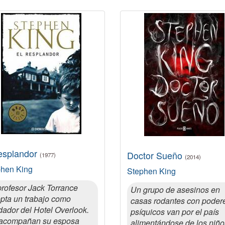
resplandor
Doctor Sueño
(1977)
(2014)
phen King
Stephen King
profesor Jack Torrance
Un grupo de asesinos en
pta un trabajo como
casas rodantes con poder
dador del Hotel Overlook.
psíquicos van por el país
acompañan su esposa
alimentándose de los niño