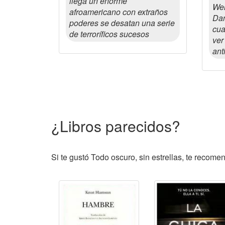
llega un enorme
Wen
afroamericano con extraños
Dan
poderes se desatan una serie
cua
de terroríficos sucesos
ver
ant
¿Libros parecidos?
Si te gustó Todo oscuro, sin estrellas, te recome