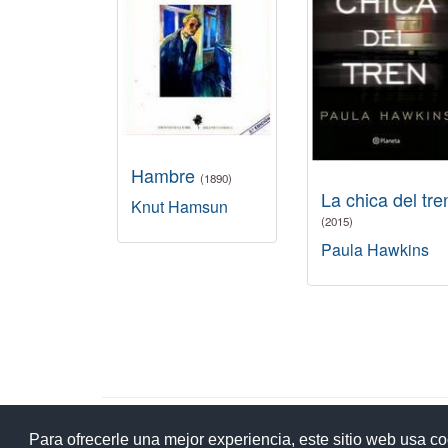
Hambre
(1890)
La chica del tre
Knut Hamsun
(2015)
Paula Hawkins
Ay
Para ofrecerle una mejor experiencia, este sitio web usa c