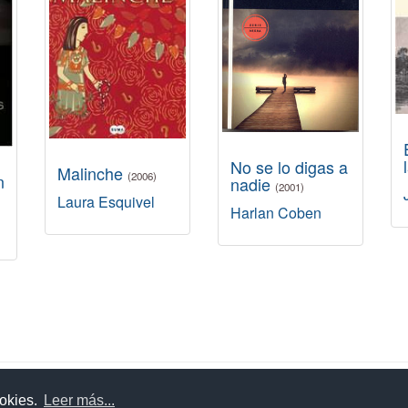
No se lo digas a
Malinche
(2006)
n
nadie
(2001)
Laura Esquivel
Harlan Coben
uda
Aviso legal
Política de cookies
Política de privac
ookies.
Leer más...