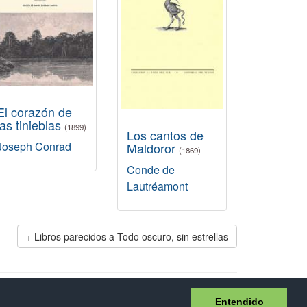
El corazón de
las tinieblas
(1899)
Los cantos de
Joseph Conrad
Maldoror
(1869)
Conde de
Lautréamont
Libros parecidos a Todo oscuro, sin estrellas
idad
Entendido