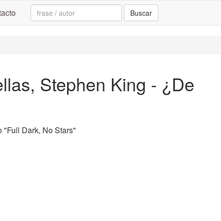
Search:
acto
Buscar
ellas, Stephen King - ¿De
"Full Dark, No Stars"