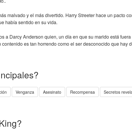
o..
 más malvado y el más divertido. Harry Streeter hace un pacto co
ue había sentido en su vida.
 a Darcy Anderson quien, un día en que su marido está fuera po
Su contenido es tan horrendo como el ser desconocido que hay d
incipales?
ción
Venganza
Asesinato
Recompensa
Secretos revel
 King?