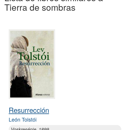
Tierra de sombras
Resurrección
León Tolstói
Voskresénie, 1899