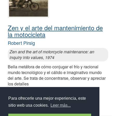
Zen y el arte del mantenimiento de
la motocicleta
Robert Pirsig
Zen and the art of motorcycle maintenance: an
inquiry into values, 1974
Bella metáfora de cómo conjugar el frío y racional
mundo tecnológico y el cálido e imaginativo mundo
del arte. Se trata de concentrarse, observar y apreciar
los detalles
Similares a Zen y el arte del mantenimiento de la
motocicleta
Para ofrecerle una mejor experiencia, este
sitio web usa cookies.
Leer más...