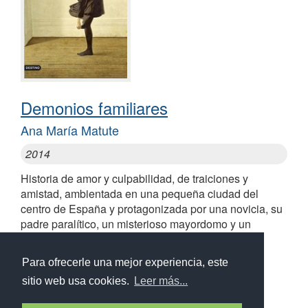
Demonios familiares
Ana María Matute
2014
Historia de amor y culpabilidad, de traiciones y
amistad, ambientada en una pequeña ciudad del
centro de España y protagonizada por una novicia, su
padre paralítico, un misterioso mayordomo y un
paracaidista malherido
Similares a Demonios familiares
Para ofrecerle una mejor experiencia, este
sitio web usa cookies.
Leer más...