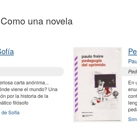
 a Como una novela
ofía
Pe
Pau
Ped
eriosa carta anónima...
En 
ónde viene el mundo? Una
enun
n por la historia de la
con
ático filósofo
leng
ped
 de Sofía
Sim