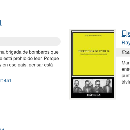
1
Ej
Ra
una brigada de bomberos que
Exer
e está prohibido leer. Porque
Mani
 y en ese país, pensar está
entr
pun
it 451
triv