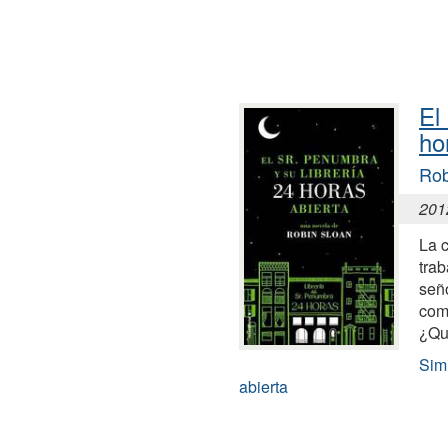
El
ho
Rob
201
La 
trab
señ
comp
¿Qu
Simi
abierta