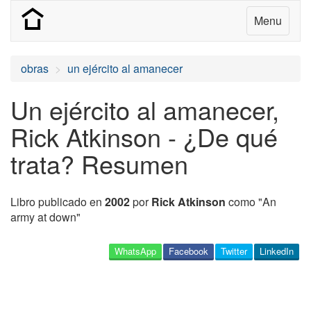
Menu
obras
un ejército al amanecer
Un ejército al amanecer,
Rick Atkinson - ¿De qué
trata? Resumen
Libro publicado en
2002
por
Rick Atkinson
como "An
army at down"
WhatsApp
Facebook
Twitter
LinkedIn