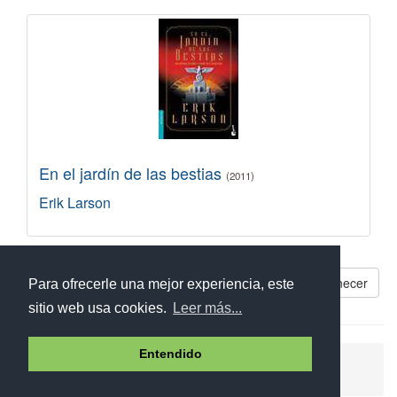
En el jardín de las bestias
(2011)
Erik Larson
Libros parecidos a Un ejército al amanecer
Para ofrecerle una mejor experiencia, este
sitio web usa cookies.
Leer más...
Entendido
Ayuda
Aviso legal
Política de cookies
Política de privacidad