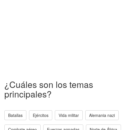
¿Cuáles son los temas
principales?
Batallas
Ejércitos
Vida militar
Alemania nazi
Combate aéreo
Fuerzas armadas
Norte de África