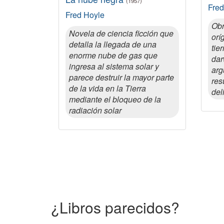
(1957)
Fred
Fred Hoyle
Obr
Novela de ciencia ficción que
orí
detalla la llegada de una
tie
enorme nube de gas que
dar
ingresa al sistema solar y
arg
parece destruir la mayor parte
res
de la vida en la Tierra
del
mediante el bloqueo de la
radiación solar
¿Libros parecidos?