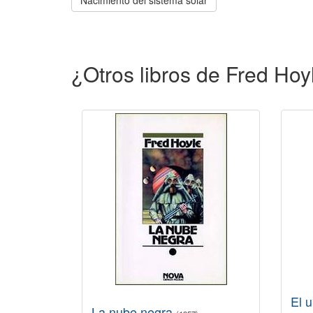
Nacimiento del sistema solar
¿Otros libros de Fred Hoy
El u
La nube negra