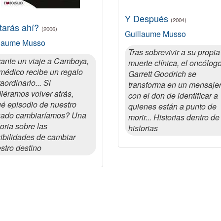
Y Después
(2004)
tarás ahí?
(2006)
Guillaume Musso
llaume Musso
Tras sobrevivir a su propia
ante un viaje a Camboya,
muerte clínica, el oncólog
médico recibe un regalo
Garrett Goodrich se
raordinario... Si
transforma en un mensaje
iéramos volver atrás,
con el don de identificar a
é episodio de nuestro
quienes están a punto de
ado cambiaríamos? Una
morir... Historias dentro de
toria sobre las
historias
ibilidades de cambiar
stro destino