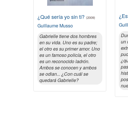
¿Es
¿Qué sería yo sin ti?
(2009)
Gui
Guillaume Musso
Dur
Gabrielle tiene dos hombres
un 
en su vida. Uno es su padre;
ext
el otro es su primer amor. Uno
pud
es un famoso policía, el otro
¿qu
es un reconocido ladrón.
pas
Ambos se conocen y ambos
his
se odian... ¿Con cuál se
pos
quedará Gabrielle?
nue