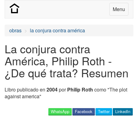
Menu
obras
la conjura contra américa
La conjura contra
América, Philip Roth -
¿De qué trata? Resumen
Libro publicado en
2004
por
Philip Roth
como "The plot
against america"
WhatsApp
Facebook
Twitter
LinkedIn