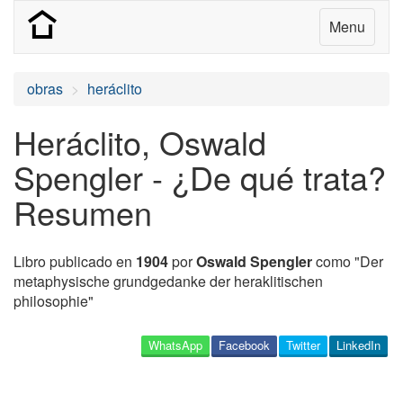
Menu
obras
heráclito
Heráclito, Oswald
Spengler - ¿De qué trata?
Resumen
Libro publicado en
1904
por
Oswald Spengler
como "Der
metaphysische grundgedanke der heraklitischen
philosophie"
WhatsApp
Facebook
Twitter
LinkedIn