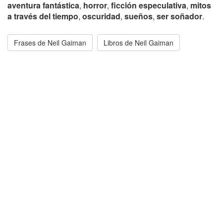
aventura fantástica
,
horror
,
ficción especulativa
,
mitos
a través del tiempo
,
oscuridad
,
sueños
,
ser soñador
.
Frases de Neil Gaiman
Libros de Neil Gaiman