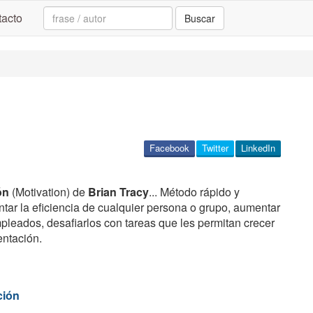
Search:
acto
Buscar
Facebook
Twitter
LinkedIn
ón
(Motivation) de
Brian Tracy
... Método rápido y
tar la eficiencia de cualquier persona o grupo, aumentar
mpleados, desafiarlos con tareas que les permitan crecer
entación.
ción