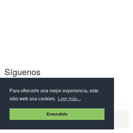
Síguenos
Facebook
Twitter
Instagram
Para ofrecerle una mejor experiencia, este
sitio web usa cookies.
Leer más...
Entendido
Ayuda
Aviso legal
Política de cookies
Política de privacidad