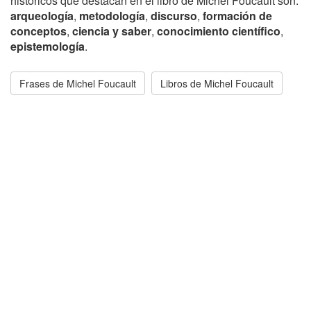
históricos que destacan en el libro de Michel Foucault son:
arqueología
,
metodología
,
discurso
,
formación de
conceptos
,
ciencia y saber
,
conocimiento científico
,
epistemología
.
Frases de Michel Foucault
Libros de Michel Foucault