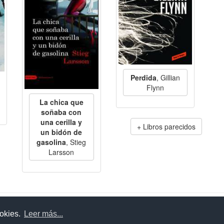
Perdida
, Gillian
Flynn
La chica que
soñaba con
una cerilla y
Libros parecidos
un bidón de
gasolina
, Stieg
Larsson
uda
Aviso legal
Política de cookies
Política de privac
ookies.
Leer más...