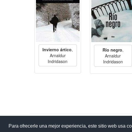
Invierno ártico
,
Río negro
,
Arnaldur
Arnaldur
Indridason
Indridason
Ay
Para ofrecerle una mejor experiencia, este sitio web usa c