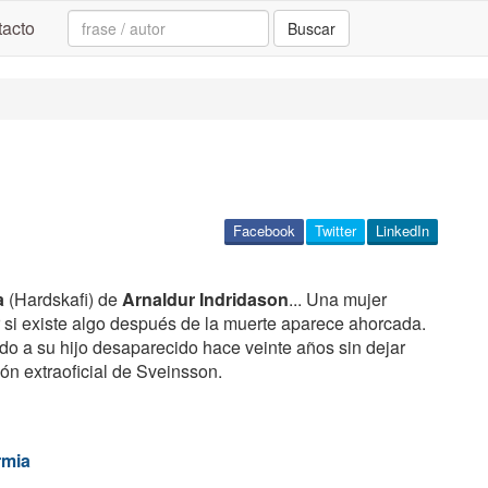
Search:
acto
Buscar
Facebook
Twitter
LinkedIn
a
(Hardskafi) de
Arnaldur Indridason
... Una mujer
si existe algo después de la muerte aparece ahorcada.
o a su hijo desaparecido hace veinte años sin dejar
ión extraoficial de Sveinsson.
rmia