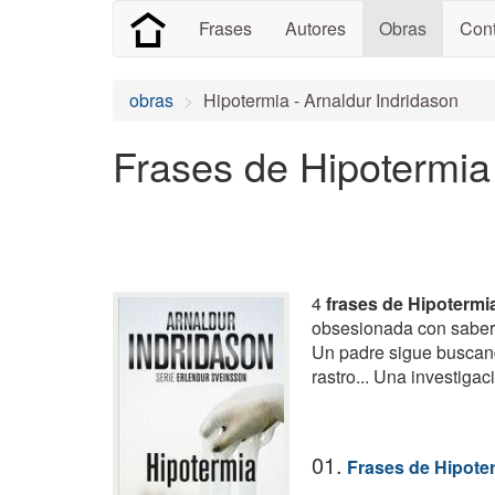
Frases
Autores
Obras
Cont
obras
Hipotermia - Arnaldur Indridason
Frases de Hipotermia
4
frases de Hipotermi
obsesionada con saber 
Un padre sigue buscand
rastro... Una investigac
01.
Frases de Hipote