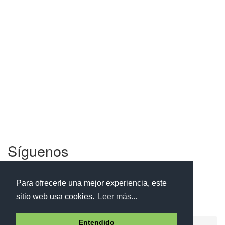
Síguenos
Facebook
Twitter
Instagram
Para ofrecerle una mejor experiencia, este
sitio web usa cookies.
Leer más...
Entendido