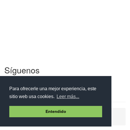
Síguenos
Facebook
Twitter
Instagram
Para ofrecerle una mejor experiencia, este
sitio web usa cookies.
Leer más...
Entendido
Ayuda
Aviso legal
Política de cookies
Política de privacidad