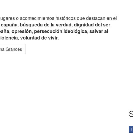
lugares o acontecimientos históricos que destacan en el
 españa
,
búsqueda de la verdad
,
dignidad del ser
paña
,
opresión
,
persecución ideológica
,
salvar al
iolencia
,
voluntad de vivir
.
ena Grandes