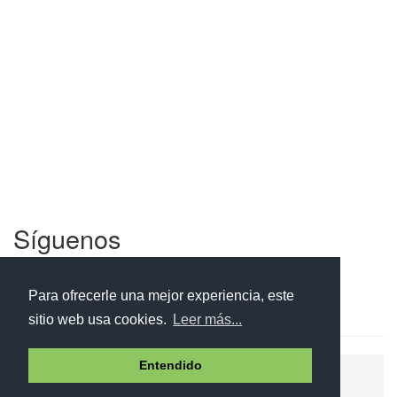
Síguenos
Facebook
Twitter
Instagram
Para ofrecerle una mejor experiencia, este
sitio web usa cookies.
Leer más...
Entendido
Ayuda
Aviso legal
Política de cookies
Política de privacidad