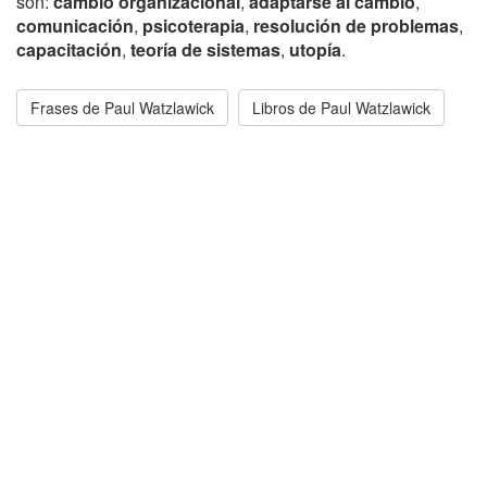
son:
cambio organizacional
,
adaptarse al cambio
,
comunicación
,
psicoterapia
,
resolución de problemas
,
capacitación
,
teoría de sistemas
,
utopía
.
Frases de Paul Watzlawick
Libros de Paul Watzlawick