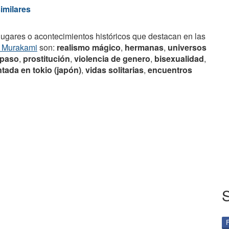
similares
lugares o acontecimientos históricos que destacan en las
i Murakami
son:
realismo mágico
,
hermanas
,
universos
 paso
,
prostitución
,
violencia de genero
,
bisexualidad
,
tada en tokio (japón)
,
vidas solitarias
,
encuentros