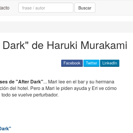
Search:
acto
Buscar
er Dark" de Haruki Murakami
Facebook
Twitter
LinkedIn
ases de "After Dark"
... Mari lee en el bar y su hermana
ción del hotel. Pero a Mari le piden ayuda y Eri ve cómo
y todo se vuelve perturbador.
Dark"