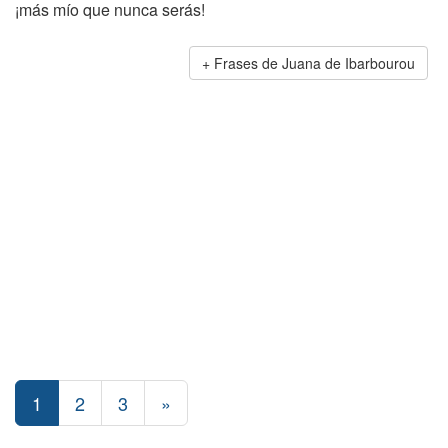
¡más mío que nunca serás!
Frases de Juana de Ibarbourou
1
2
3
»