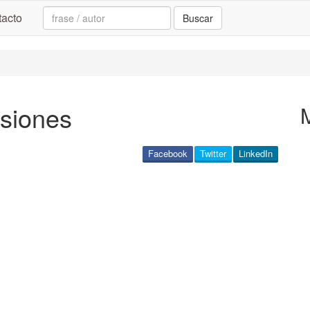
Search:
acto
Buscar
esiones
Facebook
Twitter
LinkedIn