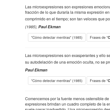
Las microexpresiones son expresiones emocional
fracción de lo que duraría la misma expresión e
comprimido en el tiempo; son tan veloces que por
(1985),
Paul Ekman
"Cómo detectar mentiras" (1985)
Frases de "
C
Las microexpresiones son exasperantes y ello se
su autodelación de una emoción oculta, no se 
Paul Ekman
"Cómo detectar mentiras" (1985)
Frases de "
C
Comencemos por la fuente menos ostensible de a
expresiones brindan un cuadro completo de la em
suele pasar inadvertido. Una microexpresión des