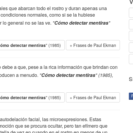
V
es que abarcan todo el rostro y duran apenas una
n condiciones normales, como si se la hubiese
 lo general no se las ve.
"
Cómo detectar mentiras
"
ómo detectar mentiras
" (1985)
Frases de Paul Ekman
 debe a que, pese a la rica información que brindan con
producen a menudo.
"
Cómo detectar mentiras
" (1985),
S
ómo detectar mentiras
" (1985)
Frases de Paul Ekman
utodelación facial, las microexpresiones. Estas
oción que se procura ocultar, pero tan efímero que
tella de vez en cuando en el rostro en menos de un