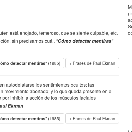
M
p
a
Su
ien está enojado, temeroso, que se siente culpable, etc.
d
oción, sin precisarnos cuál.
"
Cómo detectar mentiras
"
ómo detectar mentiras
" (1985)
Frases de Paul Ekman
n autodelatarse los sentimientos ocultos: las
n movimiento abortado; y lo que queda presente en el
 por inhibir la acción de los músculos faciales
aul Ekman
ómo detectar mentiras
" (1985)
Frases de Paul Ekman