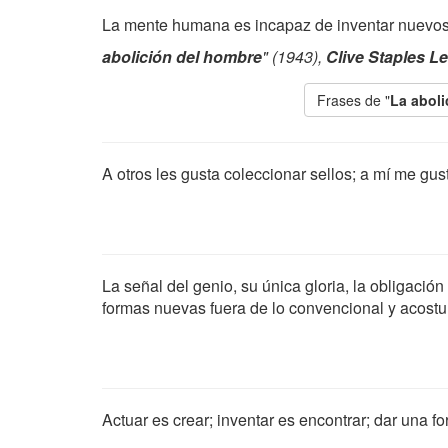
La mente humana es incapaz de inventar nuevos v
abolición del hombre
" (1943),
Clive Staples L
Frases de "
La aboli
A otros les gusta coleccionar sellos; a mí me gu
La señal del genio, su única gloria, la obligación
formas nuevas fuera de lo convencional y acost
Actuar es crear; inventar es encontrar; dar una f